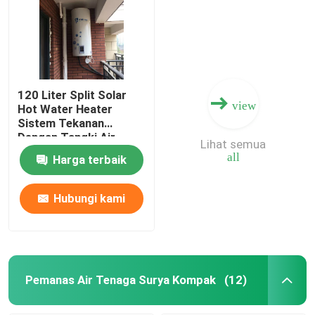
Tabung vakum termal surya
Tangki air enamel
120 Liter Split Solar
view
Hot Water Heater
Sistem Tekanan
Pemanas Air Surya Split
Dengan Tangki Air
Lihat semua
Solar Enamel
all
Harga terbaik
Pemanas Air Tenaga Surya Kompak
Hubungi kami
Pemanas Air Surya Balkon
Pemanas Air Surya Tanpa Tangki
Pemanas Air Tenaga Surya Kompak
(12)
Kolektor Surya Pelat Datar