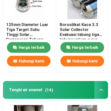
125mm Diameter Luar
Borosilikat Kaca 3.3
Tiga Target Suhu
Solar Collector
Tinggi Solar
Evakuasi tabung tiga
Pemanasan Tabung
tabung vakum surya
vakum semua kaca
tinggi
Harga terbaik
Harga terbaik
tabung surya
dikosongkan
Hubungi kami
Hubungi kami
Rumah
Tangki air enamel
(14)
Produk
Video