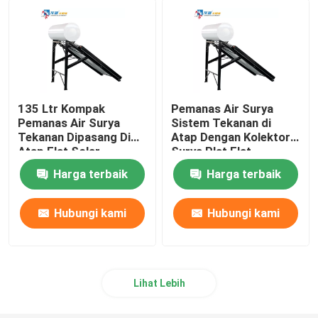
Tangki Buffer Sumber Udara
Tangki Pompa Panas Sumber Udara
135 Ltr Kompak
Pemanas Air Surya
Pemanas Air Surya
Sistem Tekanan di
Air source heat pump pemanas air
Tekanan Dipasang Di
Atap Dengan Kolektor
Atap Flat Solar
Surya Plat Flat
Collector Type
Pemanas air fotovoltaik
Harga terbaik
Harga terbaik
Hubungi kami
Hubungi kami
Tangki air tungku
Lihat Lebih