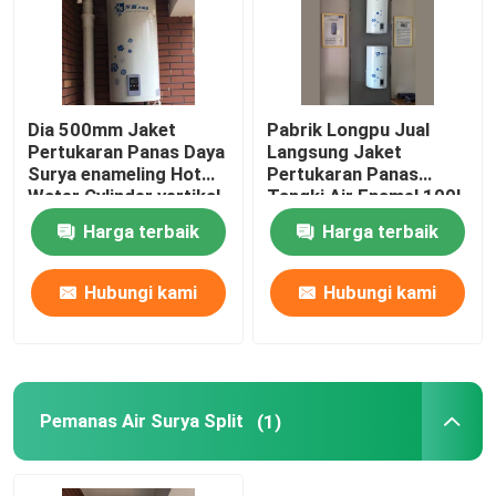
Tentang Kami
Dia 500mm Jaket
Pabrik Longpu Jual
Tur Pabrik
Pertukaran Panas Daya
Langsung Jaket
Surya enameling Hot
Pertukaran Panas
Water Cylinder vertikal
Tangki Air Enamel 100L
Kontrol Kualitas
Tangki Air Daya Surya
120L Tangki Air Panas
Harga terbaik
Harga terbaik
Daya Surya
Hubungi Kami
Hubungi kami
Hubungi kami
Berita
Kasus-kasus
Pemanas Air Surya Split
(1)
Panci termal surya