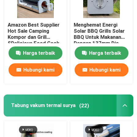
Amazon Best Supplier
Menghemat Energi
Hot Sale Camping
Solar BBQ Grills Solar
Kompor dan Grill
BBQ Untuk Makanan
SDelicious Food Cook
Dengan 137mm Dia
With A Sun Oven
Borosilikat Kaca Solar
Harga terbaik
Harga terbaik
Tabung vakum
Hubungi kami
Hubungi kami
Tabung vakum termal surya
(22)