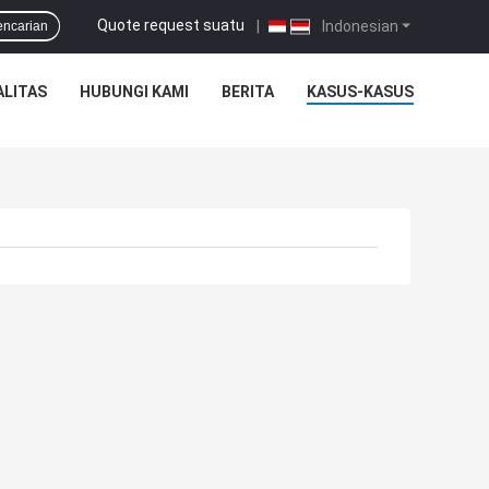
Quote request suatu
|
Indonesian
encarian
ALITAS
HUBUNGI KAMI
BERITA
KASUS-KASUS