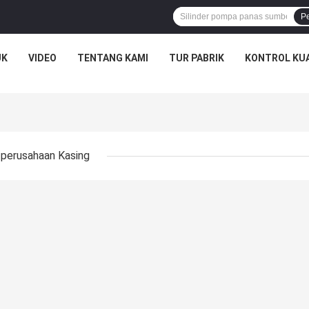
P
UK
VIDEO
TENTANG KAMI
TUR PABRIK
KONTROL KU
perusahaan Kasing